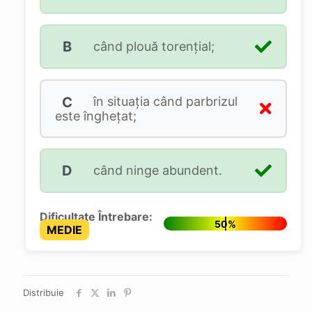
B
când plouă torențial;
C
în situația când parbrizul
este înghețat;
D
când ninge abundent.
Dificultate Întrebare:
50%
MEDIE
Distribuie