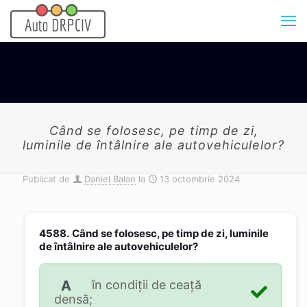
Când se folosesc, pe timp de zi,
luminile de întâlnire ale autovehiculelor?
Publicat de
Daniel Balan
la
13 octombrie 2024
4588.
Când se folosesc, pe timp de zi, luminile
de întâlnire ale autovehiculelor?
A
în condiții de ceață
densă;