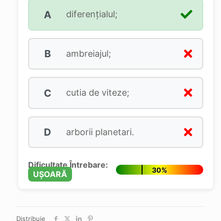
A
diferenţialul;
B
ambreiajul;
C
cutia de viteze;
D
arborii planetari.
Dificultate Întrebare:
30%
UȘOARĂ
Distribuie