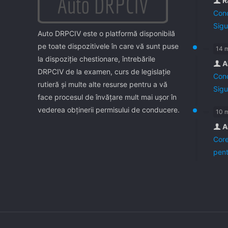
R
Cond
Sigu
Auto DRPCIV este o platformă disponibilă
pe toate dispozitivele în care vă sunt puse
14 
la dispoziţie chestionare, întrebările
A
DRPCIV de la examen, curs de legislaţie
Cond
rutieră şi multe alte resurse pentru a vă
Sigu
face procesul de învăţare mult mai uşor în
vederea obţinerii permisului de conducere.
10 
A
Core
pent