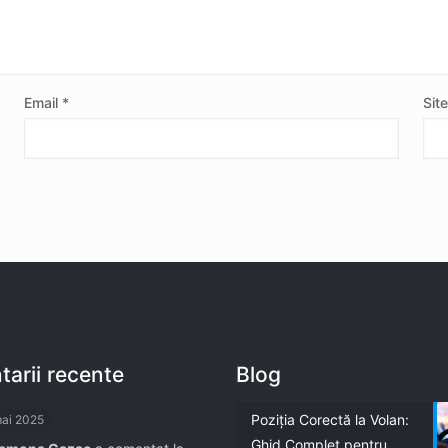
Email
*
Sit
arii recente
Blog
Poziția Corectă la Volan:
mai 2025
Ghid Complet pentru