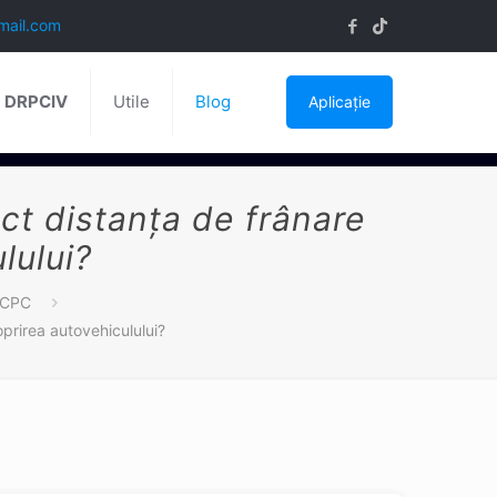
mail.com
ă DRPCIV
Utile
Blog
Aplicație
ect distanța de frânare
lului?
 CPC
prirea autovehiculului?