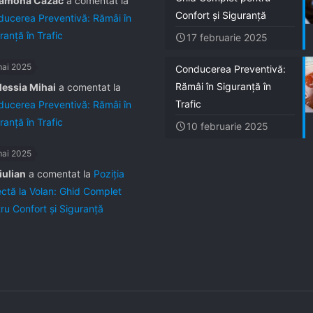
amona Cazac
a comentat la
Confort și Siguranță
ucerea Preventivă: Rămâi în
ranță în Trafic
17 februarie 2025
mai 2025
Conducerea Preventivă:
Rămâi în Siguranță în
lessia Mihai
a comentat la
Trafic
ucerea Preventivă: Rămâi în
ranță în Trafic
10 februarie 2025
mai 2025
iulian
a comentat la
Poziția
ctă la Volan: Ghid Complet
ru Confort și Siguranță