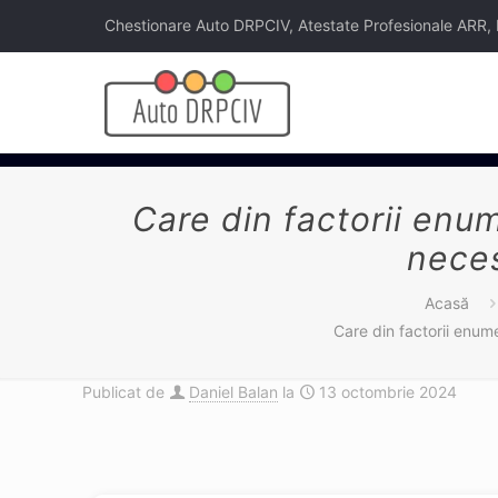
Chestionare Auto DRPCIV, Atestate Profesionale ARR, Legi
Care din factorii enum
neces
Acasă
Care din factorii enum
Publicat de
Daniel Balan
la
13 octombrie 2024