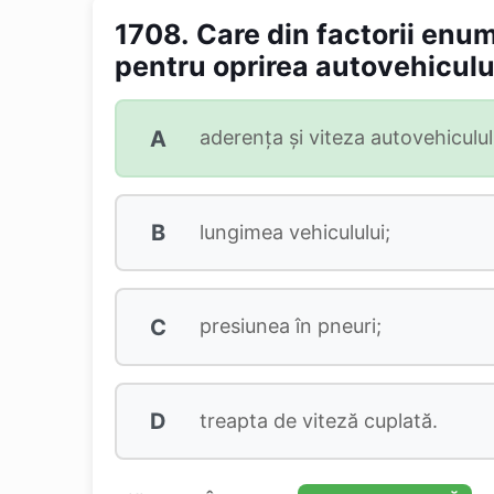
1708.
Care din factorii enu
pentru oprirea autovehiculu
A
aderența și viteza autovehiculul
B
lungimea vehiculului;
C
presiunea în pneuri;
D
treapta de viteză cuplată.