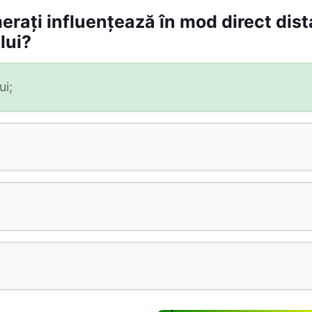
merați influențează în mod direct dis
lui?
ui;