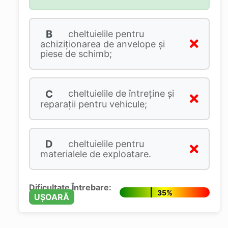
B
cheltuielile pentru
achiziţionarea de anvelope şi
piese de schimb;
C
cheltuielile de întreţine şi
reparaţii pentru vehicule;
D
cheltuielile pentru
materialele de exploatare.
Dificultate Întrebare:
35%
UȘOARĂ