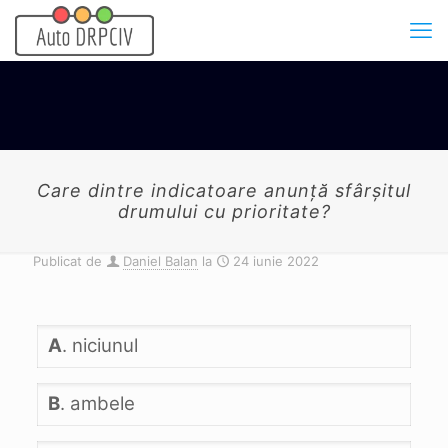
Care dintre indicatoare anunţă sfârşitul
drumului cu prioritate?
Publicat de
Daniel Balan
la
24 iunie 2022
A
. niciunul
B
. ambele