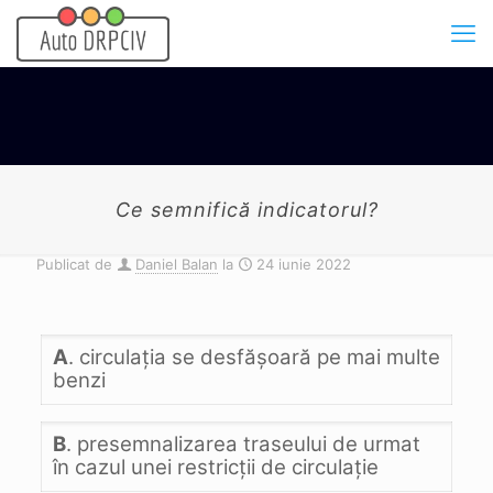
Ce semnifică indicatorul?
Publicat de
Daniel Balan
la
24 iunie 2022
A
. circulaţia se desfăşoară pe mai multe
benzi
B
. presemnalizarea traseului de urmat
în cazul unei restricţii de circulaţie