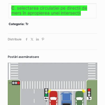
C
. selectarea circulaţiei pe direcţii de
mers în apropierea unei intersecţii
Categoria: Tr
Distribuie
Postări asemănatoare