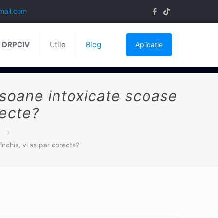
mail.com
ă DRPCIV
Utile
Blog
Aplicație
rsoane intoxicate scoase
recte?
închis, vi se par corecte?