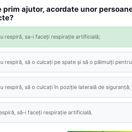
e prim ajutor, acordate unor persoan
cte?
respiră, sa-i faceţi respiraţie artificială;
 respiră, să o culcaţi pe spate şi să o pălmuiţi pentr
 respiră, să o culcaţi în poziţie laterală de siguranţă;
piră, să-i faceţi respiraţie artificială.