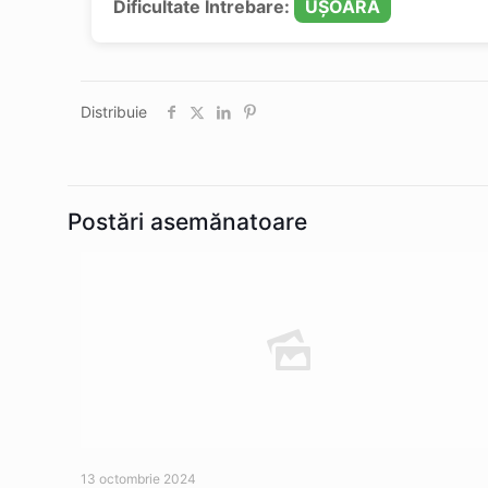
Dificultate Întrebare:
UȘOARĂ
Distribuie
Postări asemănatoare
13 octombrie 2024