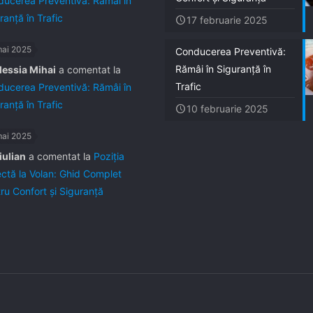
ucerea Preventivă: Rămâi în
ranță în Trafic
17 februarie 2025
mai 2025
Conducerea Preventivă:
Rămâi în Siguranță în
lessia Mihai
a comentat la
Trafic
ucerea Preventivă: Rămâi în
ranță în Trafic
10 februarie 2025
mai 2025
iulian
a comentat la
Poziția
ctă la Volan: Ghid Complet
ru Confort și Siguranță