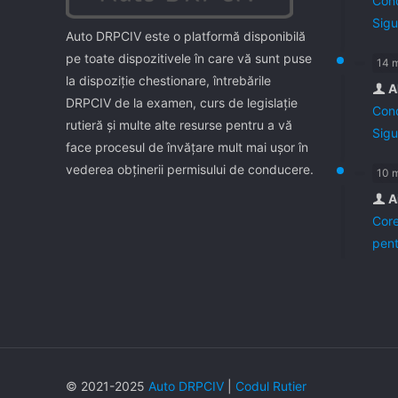
Cond
Sigu
Auto DRPCIV este o platformă disponibilă
pe toate dispozitivele în care vă sunt puse
14 
la dispoziţie chestionare, întrebările
A
DRPCIV de la examen, curs de legislaţie
Cond
rutieră şi multe alte resurse pentru a vă
Sigu
face procesul de învăţare mult mai uşor în
vederea obţinerii permisului de conducere.
10 
A
Core
pent
© 2021-2025
Auto DRPCIV
|
Codul Rutier