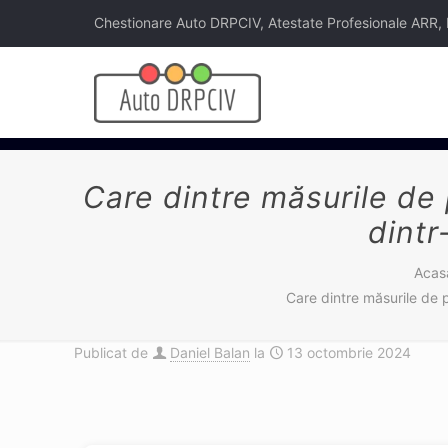
Chestionare Auto DRPCIV, Atestate Profesionale ARR, Legi
Care dintre măsurile de
dintr
Acas
Care dintre măsurile de p
Publicat de
Daniel Balan
la
13 octombrie 2024