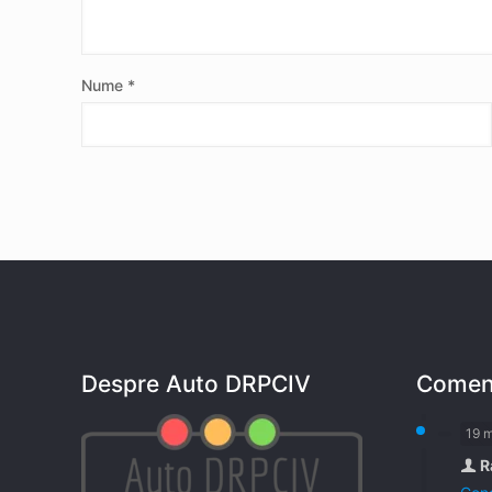
Nume
*
Despre Auto DRPCIV
Coment
19 
R