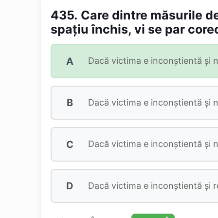
435.
Care dintre măsurile d
spaţiu închis, vi se par core
A
Dacă victima e inconştientă şi nu 
B
Dacă victima e inconştientă şi nu
C
Dacă victima e inconştientă şi nu
D
Dacă victima e inconştientă şi res