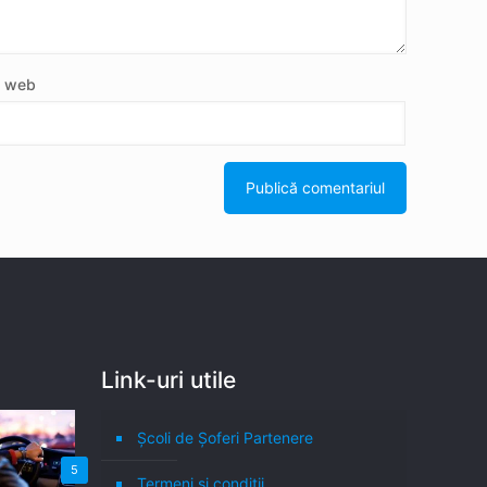
e web
Link-uri utile
Școli de Șoferi Partenere
5
Termeni şi condiţii