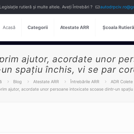
slație rutieră și multe altele. Aveți Întrebări ?
autodrpciv.ro@g
Acasă
Categorii
Atestate ARR
Școala Rutier
 prim ajutor, acordate unor pe
-un spaţiu închis, vi se par co
ă
Blog
Atestate ARR
Întrebările ARR
ADR Colete
rim ajutor, acordate unor persoane intoxicate scoase dintr-un spaţiu 