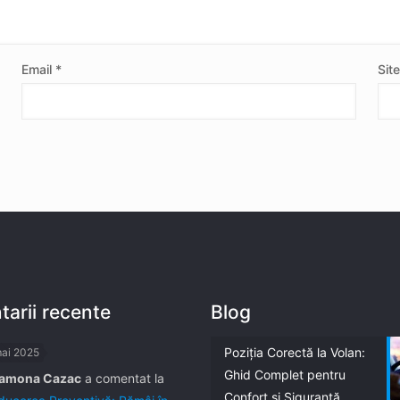
Email
*
Sit
arii recente
Blog
Poziția Corectă la Volan:
mai 2025
Ghid Complet pentru
amona Cazac
a comentat la
Confort și Siguranță