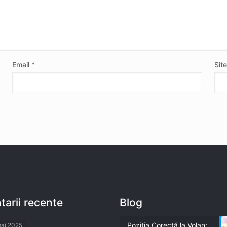
Email
*
Sit
arii recente
Blog
Poziția Corectă la Volan:
mai 2025