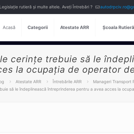
slație rutieră și multe altele. Aveți Întrebări ?
autodrpciv.ro@g
Acasă
Categorii
Atestate ARR
Școala Rutier
e cerinţe trebuie să le îndep
es la ocupaţia de operator de
og
Atestate ARR
Întrebările ARR
Manageri Transport 
buie să le îndeplinească întreprinderea pentru a avea acces la ocupa