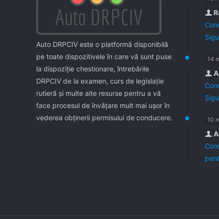
R
Cond
Sigu
Auto DRPCIV este o platformă disponibilă
pe toate dispozitivele în care vă sunt puse
14 
la dispoziţie chestionare, întrebările
A
DRPCIV de la examen, curs de legislaţie
Cond
rutieră şi multe alte resurse pentru a vă
Sigu
face procesul de învăţare mult mai uşor în
vederea obţinerii permisului de conducere.
10 
A
Core
pent