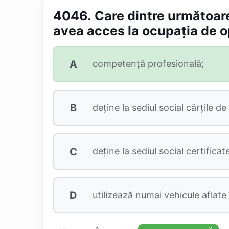
4046.
Care dintre următoare
avea acces la ocupaţia de o
A
competenţă profesională;
B
deţine la sediul social cărţile de 
C
deţine la sediul social certificat
D
utilizează numai vehicule aflate 