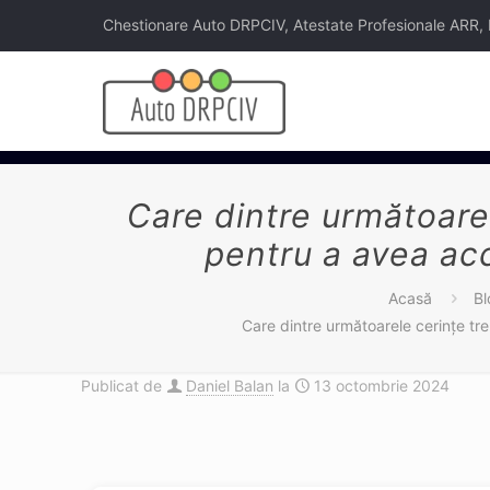
Chestionare Auto DRPCIV, Atestate Profesionale ARR, Legi
Care dintre următoarel
pentru a avea acc
Acasă
Bl
Care dintre următoarele cerinţe tre
Publicat de
Daniel Balan
la
13 octombrie 2024