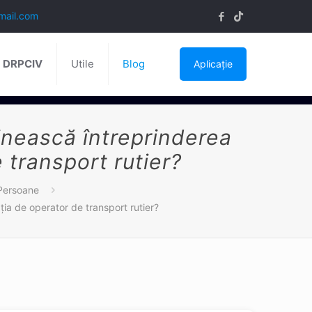
mail.com
ă DRPCIV
Utile
Blog
Aplicație
linească întreprinderea
 transport rutier?
Persoane
ţia de operator de transport rutier?