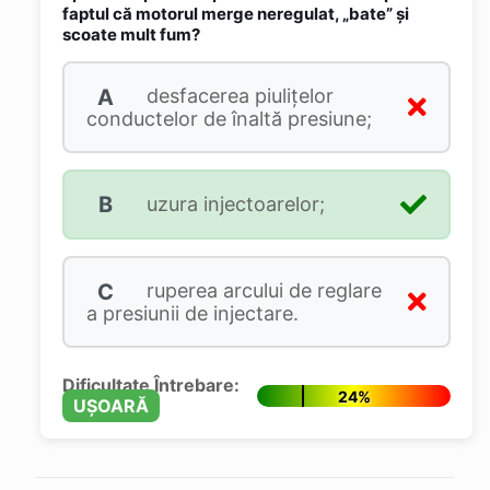
faptul că motorul merge neregulat, „bate” şi
scoate mult fum?
A
desfacerea piuliţelor
conductelor de înaltă presiune;
B
uzura injectoarelor;
C
ruperea arcului de reglare
a presiunii de injectare.
Dificultate Întrebare:
24%
UȘOARĂ