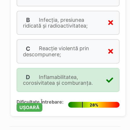
B
Infecţia, presiunea
ridicată şi radioactivitatea;
C
Reacţie violentă prin
descompunere;
D
Inflamabilitatea,
corosivitatea și comburanța.
Dificultate Întrebare:
28%
UȘOARĂ