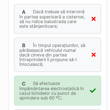
A
Dacă trebuie să intervină
în partea superioară a cisternei,
să nu ridice balustrada care
este stânjenitoare;
B
În timpul operaţiunilor, să
părăsească vehiculul numai
dacă cineva din partea
întreprinderii îi propune să-l
înlocuiască;
C
Să efectueze
împământarea electrostatică în
cazul lichidelor cu punct de
aprindere sub 60 ºC;