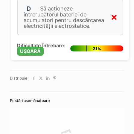
D
Să acţioneze
întrerupătorul bateriei de
acumulatori pentru descărcarea
electricităţii electrostatice.
Dificultate Întrebare:
31%
UȘOARĂ
Distribuie
Postări asemănatoare