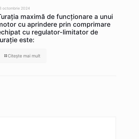
3 octombrie 2024
Turația maximă de funcționare a unui
motor cu aprindere prin comprimare
echipat cu regulator-limitator de
turație este:
Citeşte mai mult