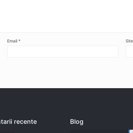
Email
*
Sit
arii recente
Blog