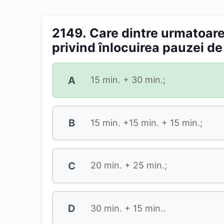
2149.
Care dintre urmatoare
privind înlocuirea pauzei d
A
15 min. + 30 min.;
B
15 min. +15 min. + 15 min.;
C
20 min. + 25 min.;
D
30 min. + 15 min..