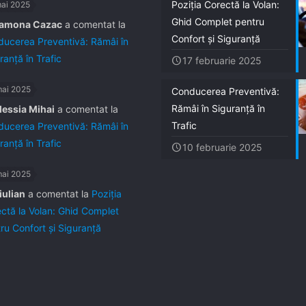
Poziția Corectă la Volan:
mai 2025
Ghid Complet pentru
amona Cazac
a comentat la
Confort și Siguranță
ucerea Preventivă: Rămâi în
ranță în Trafic
17 februarie 2025
mai 2025
Conducerea Preventivă:
Rămâi în Siguranță în
lessia Mihai
a comentat la
Trafic
ucerea Preventivă: Rămâi în
ranță în Trafic
10 februarie 2025
mai 2025
iulian
a comentat la
Poziția
ctă la Volan: Ghid Complet
ru Confort și Siguranță