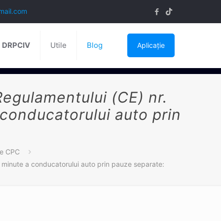
mail.com
ă DRPCIV
Utile
Blog
Aplicație
Regulamentului (CE) nr.
conducatorului auto prin
ne CPC
e minute a conducatorului auto prin pauze separate: