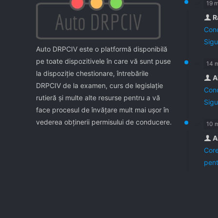
19 
R
Cond
Sigu
Auto DRPCIV este o platformă disponibilă
pe toate dispozitivele în care vă sunt puse
14 
la dispoziţie chestionare, întrebările
A
DRPCIV de la examen, curs de legislaţie
Cond
rutieră şi multe alte resurse pentru a vă
Sigu
face procesul de învăţare mult mai uşor în
vederea obţinerii permisului de conducere.
10 
A
Core
pent