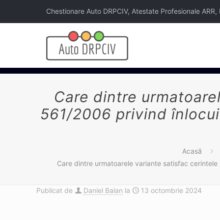
Chestionare Auto DRPCIV, Atestate Profesionale ARR, Legi
Care dintre urmatoarel
561/2006 privind înlocu
Acasă
Care dintre urmatoarele variante satisfac cerintel
Publicat de
Daniel Balan
la
13 octombrie 2024