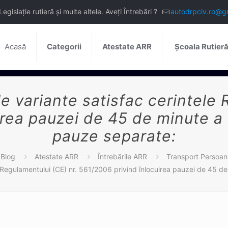
slație rutieră și multe altele. Aveți Întrebări ?
autodrpciv.ro@g
Acasă
Categorii
Atestate ARR
Școala Rutier
e variante satisfac cerintele 
irea pauzei de 45 de minute a 
pauze separate:
Blog
Atestate ARR
Întrebările ARR
Transport Persoa
e Regulamentului (CE) nr. 561/2006 privind înlocuirea pauzei de 45 d