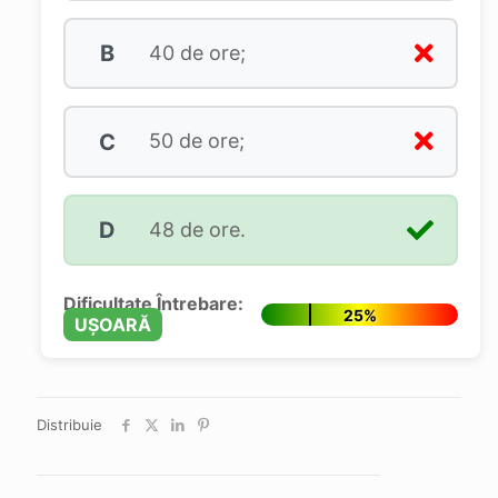
B
40 de ore;
C
50 de ore;
D
48 de ore.
Dificultate Întrebare:
25%
UȘOARĂ
Distribuie