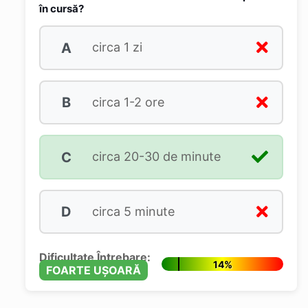
în cursă?
A
circa 1 zi
B
circa 1-2 ore
C
circa 20-30 de minute
D
circa 5 minute
Dificultate Întrebare:
14%
FOARTE UȘOARĂ