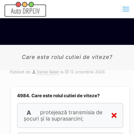
Care este rolul cutiei de viteze?
Publicat de
Daniel Balan
la
12 octombrie 2024
4984.
Care este rolul cutiei de viteze?
A
protejează transmisia de
şocuri şi la suprasarcini;