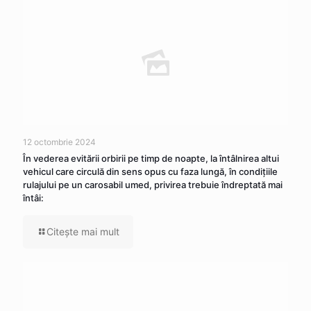
12 octombrie 2024
În vederea evitării orbirii pe timp de noapte, la întâlnirea altui
vehicul care circulă din sens opus cu faza lungă, în condițiile
rulajului pe un carosabil umed, privirea trebuie îndreptată mai
întâi:
Citeşte mai mult