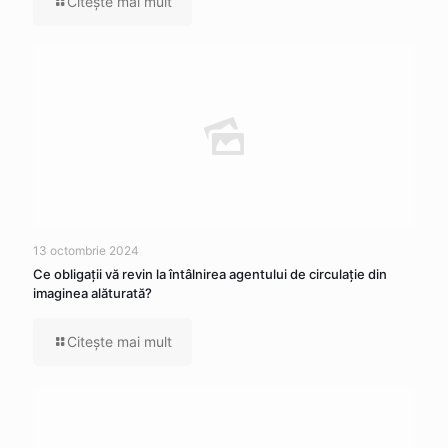
Citeşte mai mult
13 octombrie 2024
Ce obligații vă revin la întâlnirea agentului de circulație din
imaginea alăturată?
Citeşte mai mult