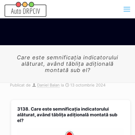
Care este semnificația indicatorului
alăturat, având tăblița adițională
montată sub el?
Publicat de
Daniel Balan
la
13 octombrie 2024
3138.
Care este semnificația indicatorului
alăturat, având tăblița adițională montată sub
el?