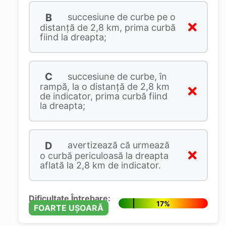
B
succesiune de curbe pe o
distanță de 2,8 km, prima curbă
fiind la dreapta;
C
succesiune de curbe, în
rampă, la o distanță de 2,8 km
de indicator, prima curbă fiind
la dreapta;
D
avertizează că urmează
o curbă periculoasă la dreapta
aflată la 2,8 km de indicator.
Dificultate Întrebare:
17%
FOARTE UȘOARĂ