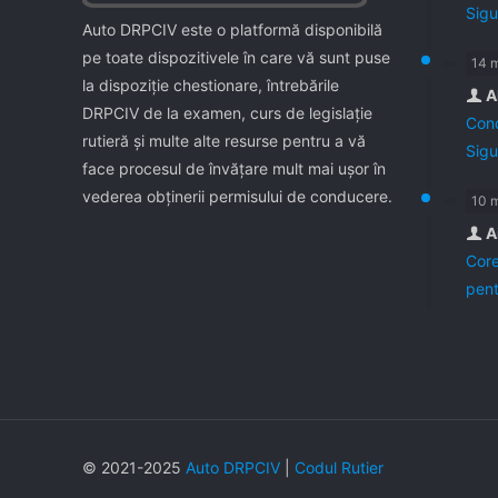
Sigu
Auto DRPCIV este o platformă disponibilă
pe toate dispozitivele în care vă sunt puse
14 
la dispoziţie chestionare, întrebările
A
DRPCIV de la examen, curs de legislaţie
Cond
rutieră şi multe alte resurse pentru a vă
Sigu
face procesul de învăţare mult mai uşor în
vederea obţinerii permisului de conducere.
10 
A
Core
pent
© 2021-2025
Auto DRPCIV
|
Codul Rutier