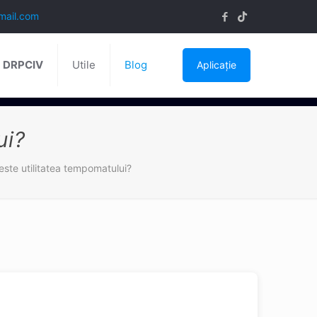
mail.com
ă DRPCIV
Utile
Blog
Aplicație
ui?
este utilitatea tempomatului?