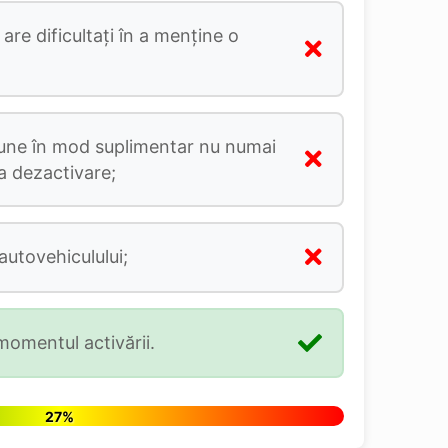
are dificultați în a menține o
upune în mod suplimentar nu numai
la dezactivare;
utovehiculului;
 momentul activării.
27%