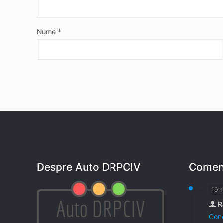
Nume
*
Despre Auto DRPCIV
Coment
19 
R
Cond