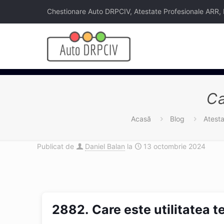
Chestionare Auto DRPCIV, Atestate Profesionale ARR, Legi
Ca
Acasă
Blog
Atest
Publicat de
Daniel Balan
la
13 octombrie 2024
2882.
Care este utilitatea