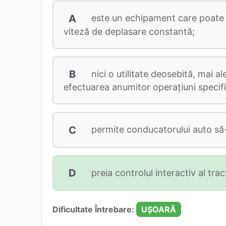
A
este un echipament care poate fi 
viteză de deplasare constantă;
B
nici o utilitate deosebită, mai 
efectuarea anumitor operațiuni specifice
C
permite conducatorului auto să-
D
preia controlul interactiv al trac
Dificultate Întrebare:
UȘOARĂ