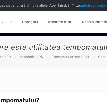
slație rutieră și multe altele. Aveți Întrebări ?
autodrpciv.ro@g
Acasă
Categorii
Atestate ARR
Școala Rutier
re este utilitatea tempomatul
ate ARR
Întrebările ARR
Transport Persoane CPI
Care 
 tempomatului?