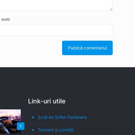
e web
Link-uri utile
Școli de Șoferi Partenere
5
Termeni şi condiţii