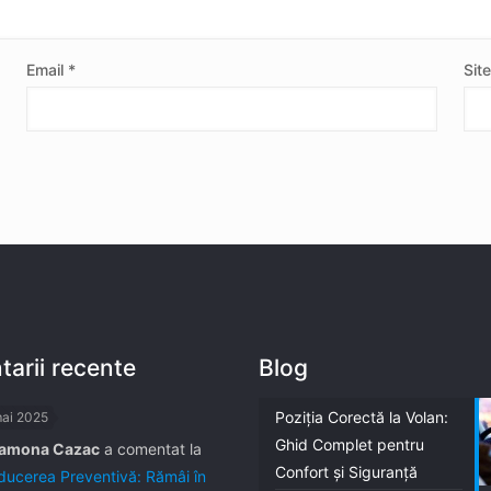
Email
*
Sit
arii recente
Blog
Poziția Corectă la Volan:
mai 2025
Ghid Complet pentru
amona Cazac
a comentat la
Confort și Siguranță
ucerea Preventivă: Rămâi în