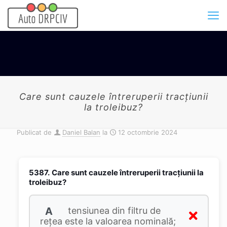
Care sunt cauzele întreruperii tracţiunii
la troleibuz?
Publicat de
Daniel Balan
la
12 octombrie 2024
5387.
Care sunt cauzele întreruperii tracţiunii la
troleibuz?
A
tensiunea din filtru de
reţea este la valoarea nominală;