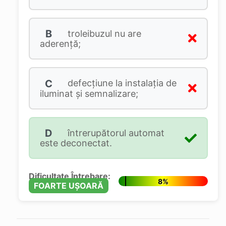
B
troleibuzul nu are
aderenţă;
C
defecțiune la instalația de
iluminat și semnalizare;
D
întrerupătorul automat
este deconectat.
Dificultate Întrebare:
8%
FOARTE UȘOARĂ