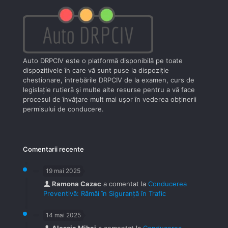
Auto DRPCIV este o platformă disponibilă pe toate
dispozitivele în care vă sunt puse la dispoziţie
chestionare, întrebările DRPCIV de la examen, curs de
legislaţie rutieră şi multe alte resurse pentru a vă face
procesul de învăţare mult mai uşor în vederea obţinerii
permisului de conducere.
Comentarii recente
19 mai 2025
Ramona Cazac
a comentat la
Conducerea
Preventivă: Rămâi în Siguranță în Trafic
14 mai 2025
Alessia Mihai
a comentat la
Conducerea