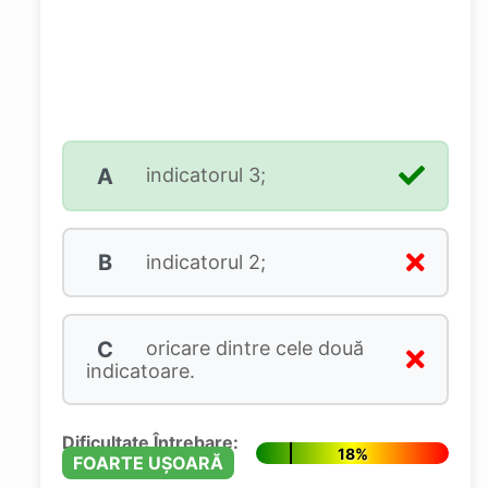
A
indicatorul 3;
B
indicatorul 2;
C
oricare dintre cele două
indicatoare.
Dificultate Întrebare:
18%
FOARTE UȘOARĂ