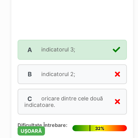
A
indicatorul 3;
B
indicatorul 2;
C
oricare dintre cele două
indicatoare.
Dificultate Întrebare:
32%
UȘOARĂ