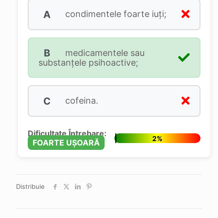
A
condimentele foarte iuţi;
B
medicamentele sau
substanţele psihoactive;
C
cofeina.
Dificultate Întrebare:
2%
FOARTE UȘOARĂ
Distribuie