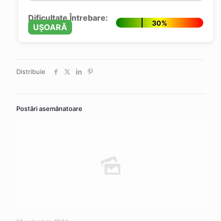
Dificultate Întrebare:
30%
UȘOARĂ
Distribuie
Postări asemănatoare