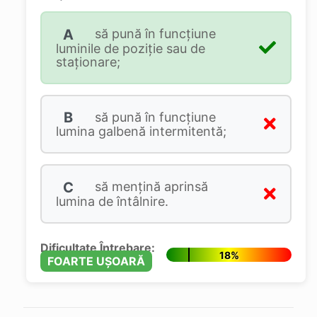
A
să pună în funcţiune
luminile de poziţie sau de
staţionare;
B
să pună în funcţiune
lumina galbenă intermitentă;
C
să menţină aprinsă
lumina de întâlnire.
Dificultate Întrebare:
18%
FOARTE UȘOARĂ