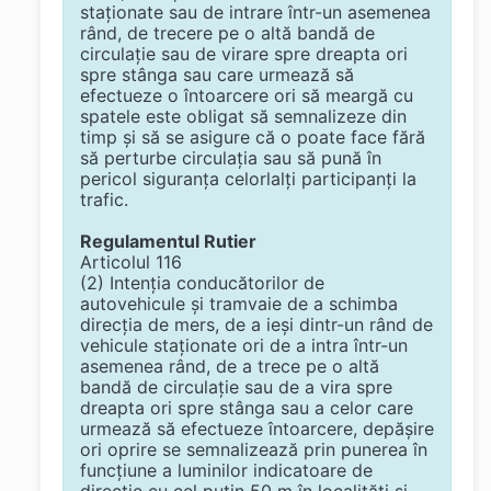
staţionate sau de intrare într-un asemenea
rând, de trecere pe o altă bandă de
circulaţie sau de virare spre dreapta ori
spre stânga sau care urmează să
efectueze o întoarcere ori să meargă cu
spatele este obligat să semnalizeze din
timp şi să se asigure că o poate face fără
să perturbe circulaţia sau să pună în
pericol siguranţa celorlalţi participanţi la
trafic.
Regulamentul Rutier
Articolul 116
(2) Intenţia conducătorilor de
autovehicule şi tramvaie de a schimba
direcţia de mers, de a ieşi dintr-un rând de
vehicule staţionate ori de a intra într-un
asemenea rând, de a trece pe o altă
bandă de circulaţie sau de a vira spre
dreapta ori spre stânga sau a celor care
urmează să efectueze întoarcere, depăşire
ori oprire se semnalizează prin punerea în
funcţiune a luminilor indicatoare de
direcţie cu cel puţin 50 m în localităţi şi