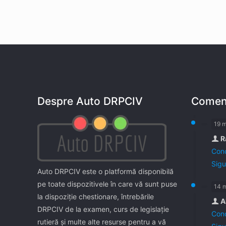
Despre Auto DRPCIV
Coment
19 
R
Cond
Sigu
Auto DRPCIV este o platformă disponibilă
pe toate dispozitivele în care vă sunt puse
14 
la dispoziţie chestionare, întrebările
A
DRPCIV de la examen, curs de legislaţie
Cond
rutieră şi multe alte resurse pentru a vă