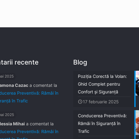
arii recente
Blog
Poziția Corectă la Volan:
mai 2025
Ghid Complet pentru
amona Cazac
a comentat la
Confort și Siguranță
ucerea Preventivă: Rămâi în
ranță în Trafic
17 februarie 2025
mai 2025
Conducerea Preventivă:
Rămâi în Siguranță în
lessia Mihai
a comentat la
Trafic
ucerea Preventivă: Rămâi în