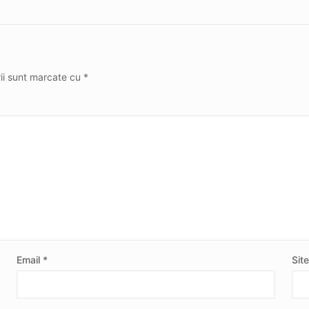
rii sunt marcate cu
*
Email
*
Sit