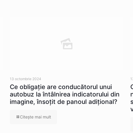
13 octombrie 2024
1
Ce obligaţie are conducătorul unui
autobuz la întâlnirea indicatorului din
imagine, însoţit de panoul adiţional?
Citeşte mai mult