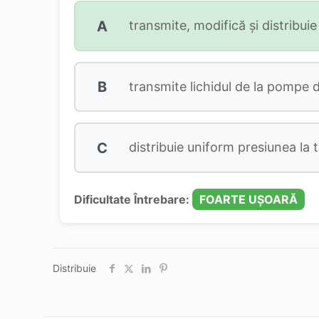
A
transmite, modifică şi distribui
B
transmite lichidul de la pompe d
C
distribuie uniform presiunea la to
Dificultate Întrebare:
FOARTE UȘOARĂ
Distribuie