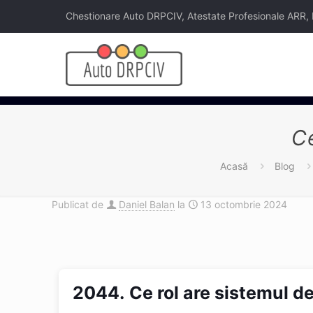
Chestionare Auto DRPCIV, Atestate Profesionale ARR, Legi
Ce
Acasă
Blog
Publicat de
Daniel Balan
la
13 octombrie 2024
2044.
Ce rol are sistemul d