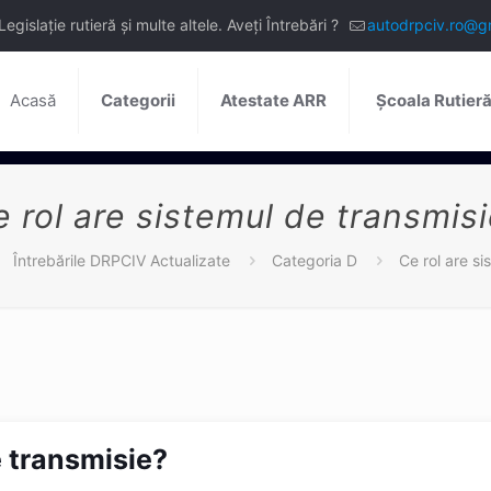
slație rutieră și multe altele. Aveți Întrebări ?
autodrpciv.ro@g
Acasă
Categorii
Atestate ARR
Școala Rutier
 rol are sistemul de transmis
Întrebările DRPCIV Actualizate
Categoria D
Ce rol are si
e transmisie?