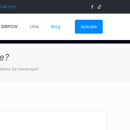
mail.com
ă DRPCIV
Utile
Blog
Aplicație
ie?
stemul de transmisie?