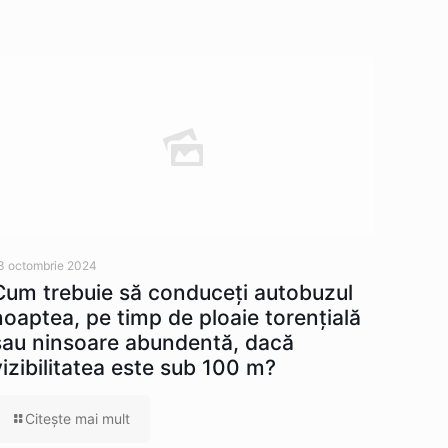
3 octombrie 2024
Cum trebuie să conduceţi autobuzul
noaptea, pe timp de ploaie torenţială
sau ninsoare abundentă, dacă
vizibilitatea este sub 100 m?
Citeşte mai mult