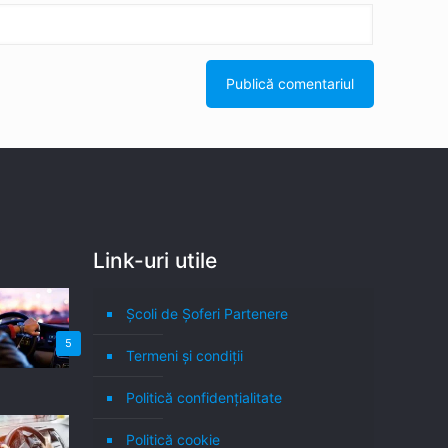
Link-uri utile
Școli de Șoferi Partenere
5
Termeni şi condiţii
Politică confidenţialitate
Politică cookie