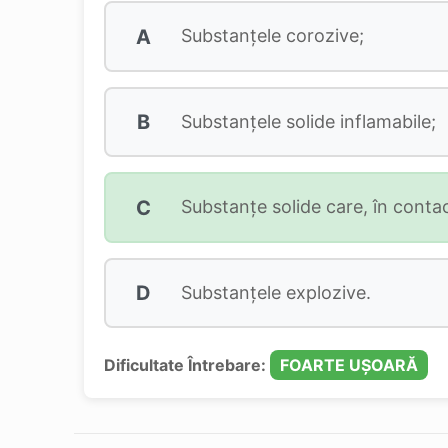
A
Substanţele corozive;
B
Substanţele solide inflamabile;
C
Substanţe solide care, în contac
D
Substanţele explozive.
Dificultate Întrebare:
FOARTE UȘOARĂ