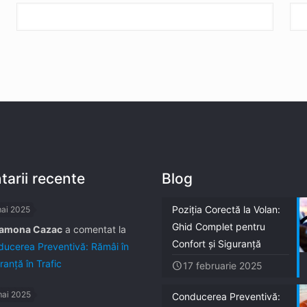
arii recente
Blog
Poziția Corectă la Volan:
mai 2025
Ghid Complet pentru
amona Cazac
a comentat la
Confort și Siguranță
ucerea Preventivă: Rămâi în
ranță în Trafic
17 februarie 2025
mai 2025
Conducerea Preventivă: