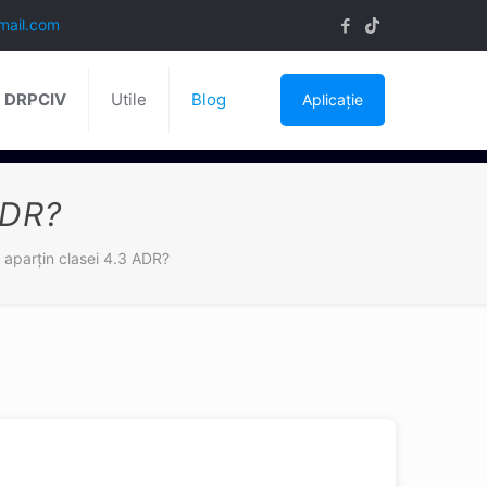
mail.com
ă DRPCIV
Utile
Blog
Aplicație
ADR?
 aparţin clasei 4.3 ADR?