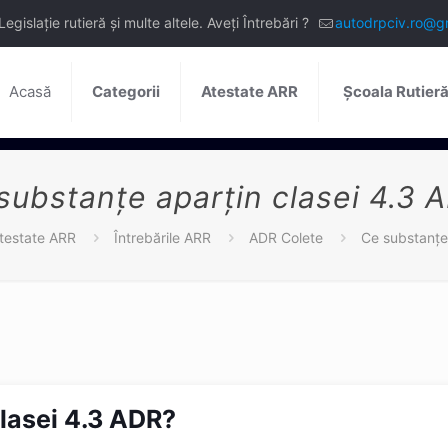
slație rutieră și multe altele. Aveți Întrebări ?
autodrpciv.ro@g
Acasă
Categorii
Atestate ARR
Școala Rutier
substanţe aparţin clasei 4.3 
testate ARR
Întrebările ARR
ADR Colete
Ce substanţe
lasei 4.3 ADR?