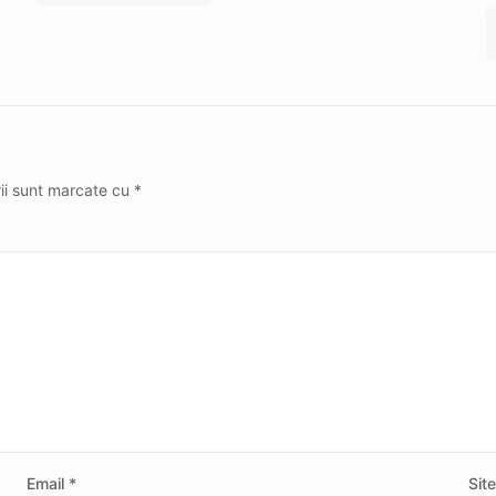
rii sunt marcate cu
*
Email
*
Sit