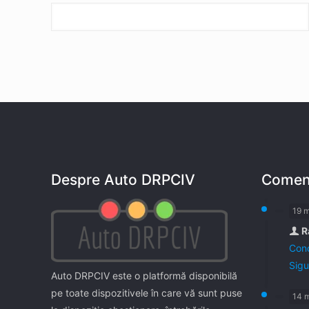
Despre Auto DRPCIV
Coment
19 
R
Cond
Sigu
Auto DRPCIV este o platformă disponibilă
pe toate dispozitivele în care vă sunt puse
14 