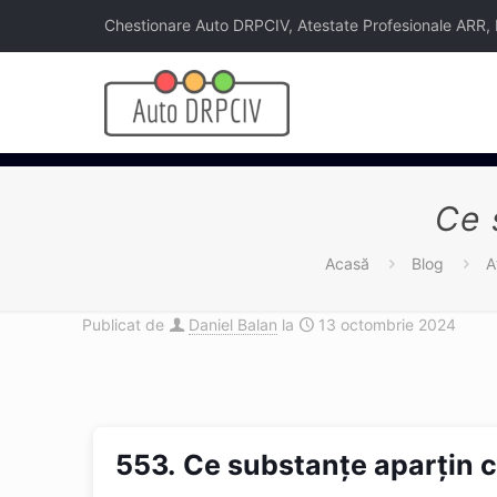
Chestionare Auto DRPCIV, Atestate Profesionale ARR, Legi
Ce 
Acasă
Blog
A
Publicat de
Daniel Balan
la
13 octombrie 2024
553.
Ce substanţe aparţin c