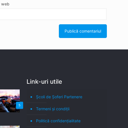
e web
Link-uri utile
Școli de Șoferi Partenere
5
Termeni şi condiţii
Politică confidenţialitate