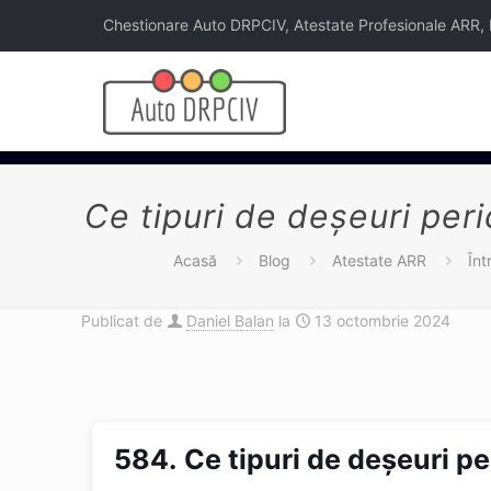
Chestionare Auto DRPCIV, Atestate Profesionale ARR, Legi
Ce tipuri de deşeuri peri
Acasă
Blog
Atestate ARR
Înt
Publicat de
Daniel Balan
la
13 octombrie 2024
584.
Ce tipuri de deşeuri pe