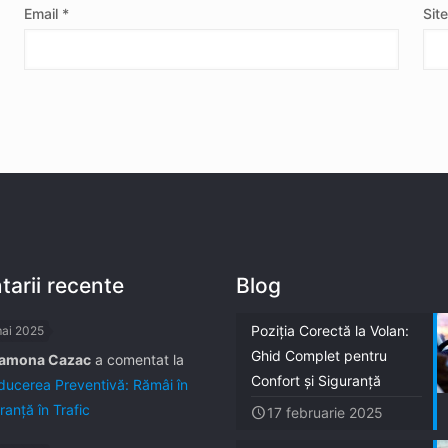
Email
*
Sit
arii recente
Blog
Poziția Corectă la Volan:
mai 2025
Ghid Complet pentru
amona Cazac
a comentat la
Confort și Siguranță
ucerea Preventivă: Rămâi în
ranță în Trafic
17 februarie 2025