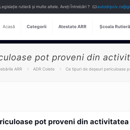
slație rutieră și multe altele. Aveți Întrebări ?
autodrpciv.ro@g
Acasă
Categorii
Atestate ARR
Școala Rutier
culoase pot proveni din activi
rebările ARR
ADR Colete
Ce tipuri de deşeuri periculoase po
riculoase pot proveni din activitatea