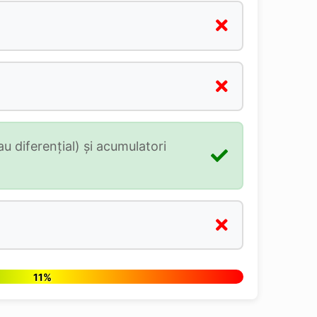
au diferenţial) şi acumulatori
11%