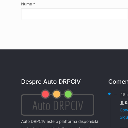
Nume
*
Despre Auto DRPCIV
Coment
19 
R
Cond
Sigu
Auto DRPCIV este o platformă disponibilă