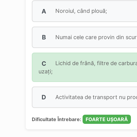
A
Noroiul, când plouă;
B
Numai cele care provin din scur
C
Lichid de frână, filtre de carbura
uzaţi;
D
Activitatea de transport nu pro
Dificultate Întrebare:
FOARTE UȘOARĂ