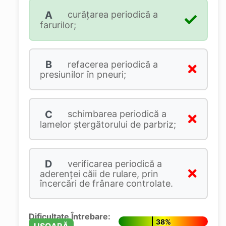
A
curățarea periodică a
farurilor;
B
refacerea periodică a
presiunilor în pneuri;
C
schimbarea periodică a
lamelor ștergătorului de parbriz;
D
verificarea periodică a
aderenței căii de rulare, prin
încercări de frânare controlate.
Dificultate Întrebare:
38%