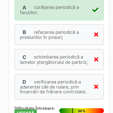
A
curățarea periodică a
farurilor;
B
refacerea periodică a
presiunilor în pneuri;
C
schimbarea periodică a
lamelor ștergătorului de parbriz;
D
verificarea periodică a
aderenței căii de rulare, prin
încercări de frânare controlate.
Dificultate Întrebare:
30%