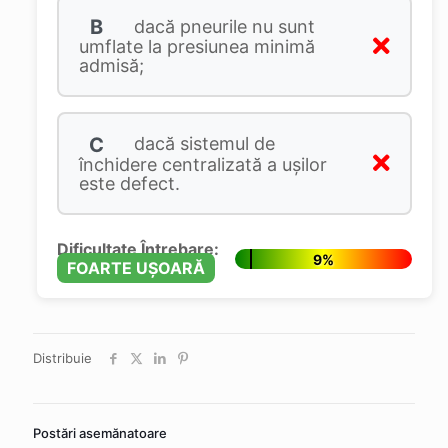
B
dacă pneurile nu sunt
umflate la presiunea minimă
admisă;
C
dacă sistemul de
închidere centralizată a ușilor
este defect.
Dificultate Întrebare:
9%
FOARTE UȘOARĂ
Distribuie
Postări asemănatoare