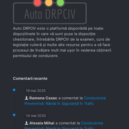
Auto DRPCIV este o platformă disponibilă pe toate
dispozitivele în care vă sunt puse la dispoziţie
chestionare, întrebările DRPCIV de la examen, curs de
legislaţie rutieră şi multe alte resurse pentru a vă face
procesul de învăţare mult mai uşor în vederea obţinerii
permisului de conducere.
Comentarii recente
19 mai 2025
Ramona Cazac
a comentat la
Conducerea
Preventivă: Rămâi în Siguranță în Trafic
14 mai 2025
Alessia Mihai
a comentat la
Conducerea
Preventivă: Rămâi în Siguranță în Trafic