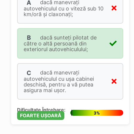
A
dacă manevraţi
autovehiculul cu o viteză sub 10
km/oră şi claxonaţi;
B
dacă sunteţi pilotat de
către o altă persoană din
exteriorul autovehiculului;
C
dacă manevraţi
autovehiculul cu uşa cabinei
deschisă, pentru a vă putea
asigura mai uşor.
Dificultate Întrebare:
3%
FOARTE UȘOARĂ