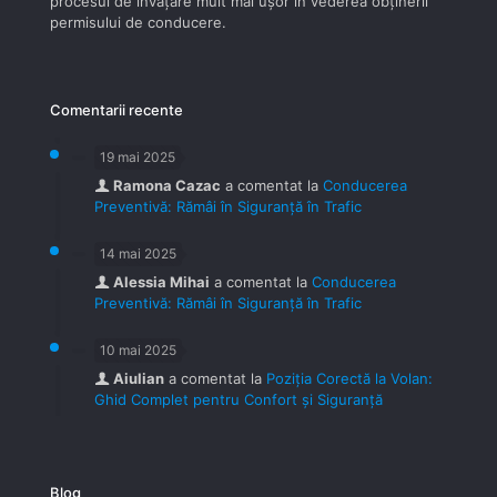
procesul de învăţare mult mai uşor în vederea obţinerii
permisului de conducere.
Comentarii recente
19 mai 2025
Ramona Cazac
a comentat la
Conducerea
Preventivă: Rămâi în Siguranță în Trafic
14 mai 2025
Alessia Mihai
a comentat la
Conducerea
Preventivă: Rămâi în Siguranță în Trafic
10 mai 2025
Aiulian
a comentat la
Poziția Corectă la Volan:
Ghid Complet pentru Confort și Siguranță
Blog