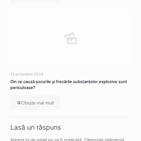
12 octombrie 2024
Din ce cauză şocurile şi frecările substanţelor explozive sunt
periculoase?
Citeşte mai mult
Lasă un răspuns
Adresa ta de email nu va fi publicată.
Câmpurile obligatorii