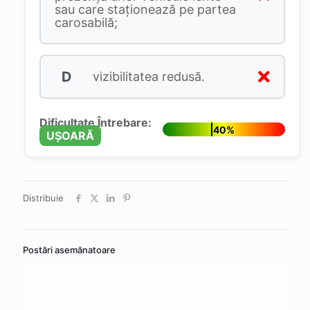
sau care staţionează pe partea
carosabilă;
D
vizibilitatea redusă.
Dificultate Întrebare:
40%
UȘOARĂ
Distribuie
Postări asemănatoare