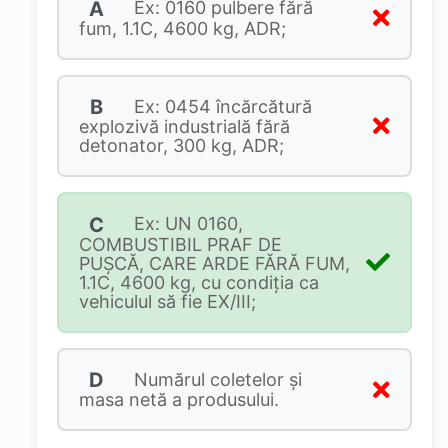
A
Ex: 0160 pulbere fără
fum, 1.1C, 4600 kg, ADR;
B
Ex: 0454 încărcătură
explozivă industrială fără
detonator, 300 kg, ADR;
C
Ex: UN 0160,
COMBUSTIBIL PRAF DE
PUȘCĂ, CARE ARDE FĂRĂ FUM,
1.1C, 4600 kg, cu condiția ca
vehiculul să fie EX/III;
D
Numărul coletelor şi
masa netă a produsului.