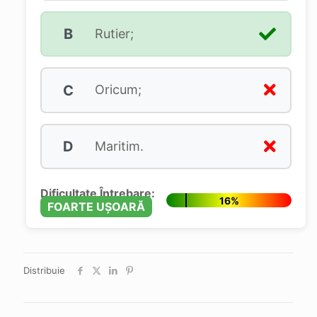
B
Rutier;
C
Oricum;
D
Maritim.
Dificultate Întrebare:
16%
FOARTE UȘOARĂ
Distribuie