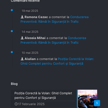
Comentarii recente
19 mai 2025
Ramona Cazac
a comentat la
Conducerea
Preventivă: Rămâi în Siguranță în Trafic
14 mai 2025
Alessia Mihai
a comentat la
Conducerea
Preventivă: Rămâi în Siguranță în Trafic
10 mai 2025
Aiulian
a comentat la
Poziția Corectă la Volan:
Ghid Complet pentru Confort și Siguranță
Blog
Poziția Corectă la Volan: Ghid Complet
pentru Confort și Siguranță
5
17 februarie 2025