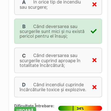
A
În orice tip de incendiu
sau scurgere;
B
Când deversarea sau
scurgerile sunt mici și nu există
pericol pentru el însuși;
C
Când deversarea sau
scurgerile cuprind aproape în
totalitate încărcătură;
D
Când incendiul cuprinde
încărcăturile toxice și explozive.
Dificultate Întrebare:
34%
UȘOARĂ