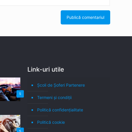
Link-uri utile
Școli de Șoferi Partenere
5
Termeni şi condiţii
Politică confidenţialitate
Politică cookie
5