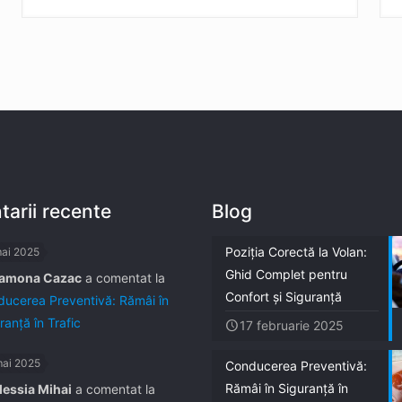
arii recente
Blog
Poziția Corectă la Volan:
mai 2025
Ghid Complet pentru
amona Cazac
a comentat la
Confort și Siguranță
ucerea Preventivă: Rămâi în
ranță în Trafic
17 februarie 2025
mai 2025
Conducerea Preventivă:
Rămâi în Siguranță în
lessia Mihai
a comentat la