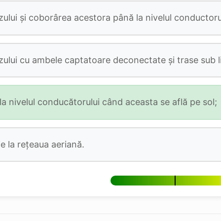
zului şi coborârea acestora până la nivelul conductoru
zului cu ambele captatoare deconectate şi trase sub li
 nivelul conducătorului când aceasta se află pe sol;
ie la rețeaua aeriană.