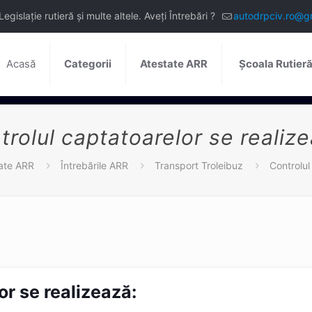
slație rutieră și multe altele. Aveți Întrebări ?
autodrpciv.ro@g
Acasă
Categorii
Atestate ARR
Școala Rutier
trolul captatoarelor se realize
ate ARR
Întrebările ARR
Transport Troleibuz
Controlul
or se realizează: