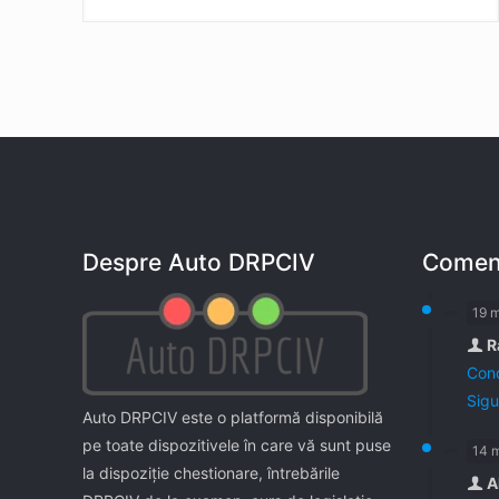
Despre Auto DRPCIV
Coment
19 
R
Cond
Sigu
Auto DRPCIV este o platformă disponibilă
pe toate dispozitivele în care vă sunt puse
14 
la dispoziţie chestionare, întrebările
A