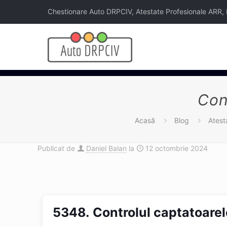
Chestionare Auto DRPCIV, Atestate Profesionale ARR, Legi
Con
Acasă
Blog
Atest
Publicat de
Daniel Balan
la
12 octombrie 2024
5348.
Controlul captatoarel