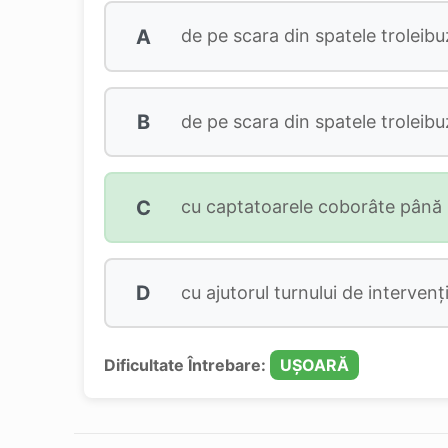
A
de pe scara din spatele troleibu
B
de pe scara din spatele troleibu
C
cu captatoarele coborâte până la
D
cu ajutorul turnului de intervenț
Dificultate Întrebare:
UȘOARĂ