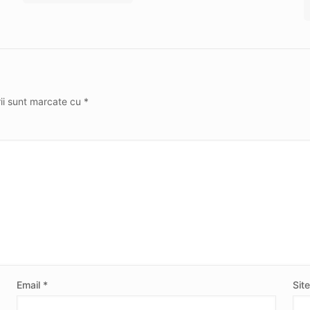
rii sunt marcate cu
*
Email
*
Sit