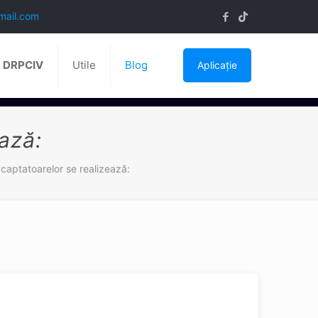
mail.com
ă DRPCIV
Utile
Blog
Aplicație
ază:
 captatoarelor se realizează: