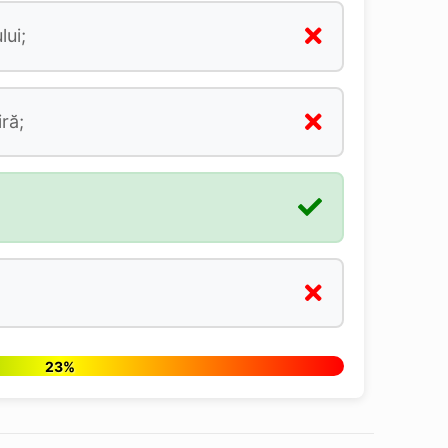
lui;
ră;
23%