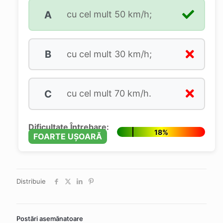
A
cu cel mult 50 km/h;
B
cu cel mult 30 km/h;
C
cu cel mult 70 km/h.
Dificultate Întrebare:
18%
FOARTE UȘOARĂ
Distribuie
Postări asemănatoare