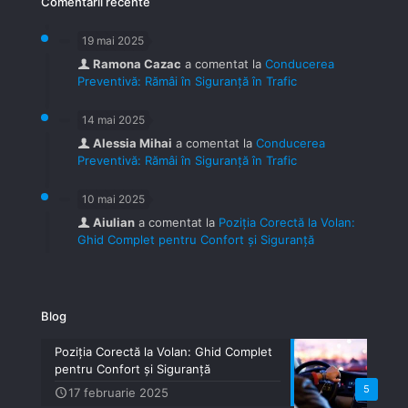
Comentarii recente
19 mai 2025
Ramona Cazac
a comentat la
Conducerea
Preventivă: Rămâi în Siguranță în Trafic
14 mai 2025
Alessia Mihai
a comentat la
Conducerea
Preventivă: Rămâi în Siguranță în Trafic
10 mai 2025
Aiulian
a comentat la
Poziția Corectă la Volan:
Ghid Complet pentru Confort și Siguranță
Blog
Poziția Corectă la Volan: Ghid Complet
pentru Confort și Siguranță
5
17 februarie 2025