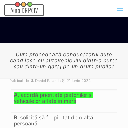
Cum procedează conducătorul auto
când iese cu autovehiculul dintr-o curte
sau dintr-un garaj pe un drum public?
Publicat de
Daniel Balan
la
21 iunie 2024
A
. acordă prioritate pietonilor şi
vehiculelor aflate în mers
B
. solicită să fie pilotat de o altă
persoană