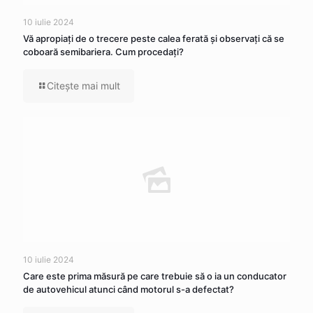
10 iulie 2024
Vă apropiaţi de o trecere peste calea ferată şi observaţi că se
coboară semibariera. Cum procedaţi?
Citeşte mai mult
10 iulie 2024
Care este prima măsură pe care trebuie să o ia un conducator
de autovehicul atunci când motorul s-a defectat?