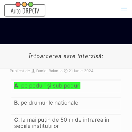
Întoarcerea este interzisă:
Publicat de
Daniel Balan
la
21 iunie 2024
A
. pe poduri şi sub poduri
B
. pe drumurile naţionale
C
. la mai puţin de 50 m de intrarea în
sediile instituţiilor