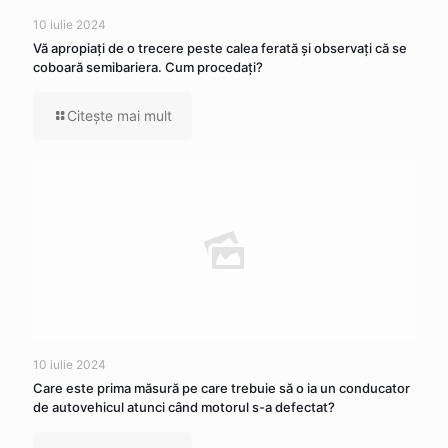
10 iulie 2024
Vă apropiaţi de o trecere peste calea ferată şi observaţi că se
coboară semibariera. Cum procedaţi?
Citeşte mai mult
10 iulie 2024
Care este prima măsură pe care trebuie să o ia un conducator
de autovehicul atunci când motorul s-a defectat?