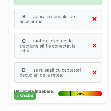
B
apăsarea pedalei de
accelerație;
C
motorul electric de
tracțiune să fie conectat la
reţea;
D
se rulează cu captatori
decuplați de la rețea.
Dificultate Întrebare:
28%
UȘOARĂ