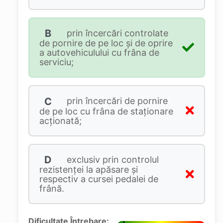
B
prin încercări controlate
de pornire de pe loc şi de oprire
a autovehiculului cu frâna de
serviciu;
C
prin încercări de pornire
de pe loc cu frâna de staţionare
acţionată;
D
exclusiv prin controlul
rezistenţei la apăsare şi
respectiv a cursei pedalei de
frână.
Dificultate Întrebare: