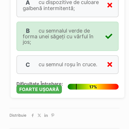
A
cu dispozitive de culoare
galbenă intermitentă;
B
cu semnalul verde de
forma unei săgeţi cu vârful în
jos;
C
cu semnul roşu în cruce.
Dificultate Întrebare:
17%
FOARTE UȘOARĂ
Distribuie