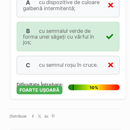
A
cu dispozitive de culoare
galbenă intermitentă;
B
cu semnalul verde de
forma unei săgeţi cu vârful în
jos;
C
cu semnul roşu în cruce.
Dificultate Întrebare:
10%
FOARTE UȘOARĂ
Distribuie