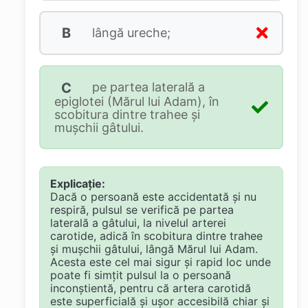
B
lângă ureche;
C
pe partea laterală a
epiglotei (Mărul lui Adam), în
scobitura dintre trahee şi
muşchii gâtului.
Explicație:
Dacă o persoană este accidentată și nu
respiră, pulsul se verifică pe partea
laterală a gâtului, la nivelul arterei
carotide, adică în scobitura dintre trahee
și mușchii gâtului, lângă Mărul lui Adam.
Acesta este cel mai sigur și rapid loc unde
poate fi simțit pulsul la o persoană
inconștientă, pentru că artera carotidă
este superficială și ușor accesibilă chiar și