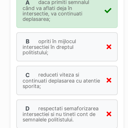
A
daca primiti semnalul
când va aflati deja în
intersectie, va continuati
deplasarea;
B
opriti în mijlocul
intersectiei în dreptul
politistului;
C
reduceti viteza si
continuati deplasarea cu atentie
sporita;
D
respectati semaforizarea
intersectiei si nu tineti cont de
semnalele politistului.