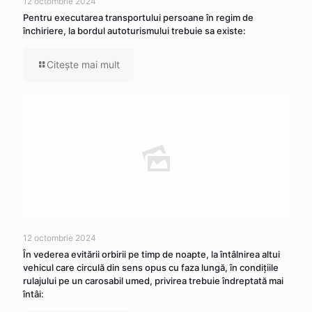
12 octombrie 2024
Pentru executarea transportului persoane în regim de
închiriere, la bordul autoturismului trebuie sa existe:
Citeşte mai mult
12 octombrie 2024
În vederea evitării orbirii pe timp de noapte, la întâlnirea altui
vehicul care circulă din sens opus cu faza lungă, în condițiile
rulajului pe un carosabil umed, privirea trebuie îndreptată mai
întâi: