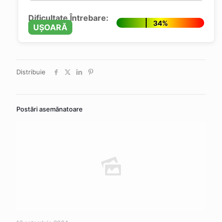
Dificultate Întrebare:
34%
UȘOARĂ
Distribuie
Postări asemănatoare