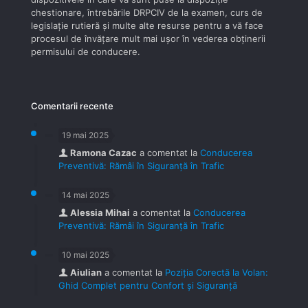
chestionare, întrebările DRPCIV de la examen, curs de
legislaţie rutieră şi multe alte resurse pentru a vă face
procesul de învăţare mult mai uşor în vederea obţinerii
permisului de conducere.
Comentarii recente
19 mai 2025
Ramona Cazac
a comentat la
Conducerea
Preventivă: Rămâi în Siguranță în Trafic
14 mai 2025
Alessia Mihai
a comentat la
Conducerea
Preventivă: Rămâi în Siguranță în Trafic
10 mai 2025
Aiulian
a comentat la
Poziția Corectă la Volan:
Ghid Complet pentru Confort și Siguranță