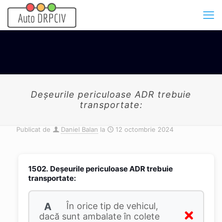
Deşeurile periculoase ADR trebuie
transportate:
Publicat de
Daniel Balan
la
12 octombrie 2024
1502.
Deşeurile periculoase ADR trebuie
transportate:
A
În orice tip de vehicul,
dacă sunt ambalate în colete