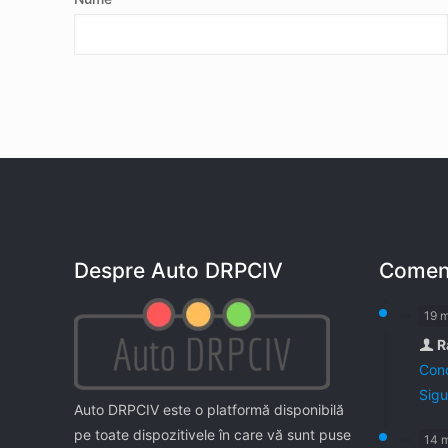
Despre Auto DRPCIV
Coment
19 
R
Cond
Sigu
Auto DRPCIV este o platformă disponibilă
pe toate dispozitivele în care vă sunt puse
14 