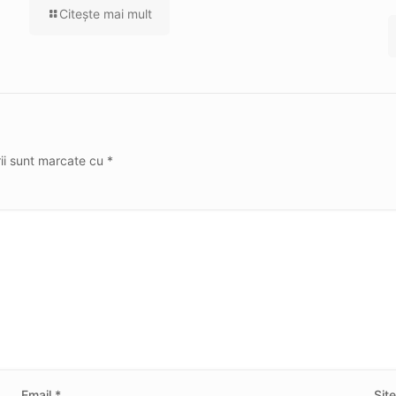
Citeşte mai mult
rii sunt marcate cu
*
Email
*
Sit