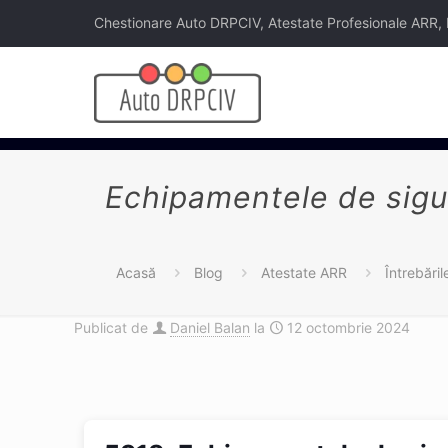
Chestionare Auto DRPCIV, Atestate Profesionale ARR, Legi
Echipamentele de sigur
Acasă
Blog
Atestate ARR
Întrebări
Publicat de
Daniel Balan
la
12 octombrie 2024