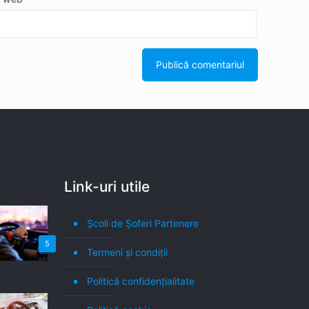
Link-uri utile
Școli de Șoferi Partenere
5
Termeni şi condiţii
Politică confidenţialitate