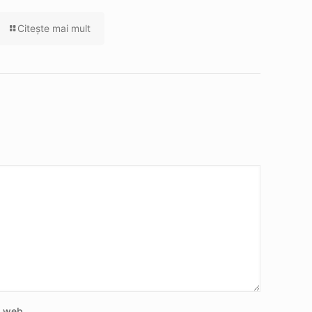
Citeşte mai mult
e web