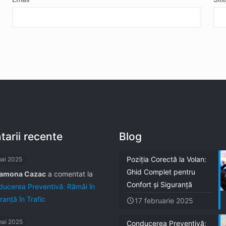
arii recente
Blog
Poziția Corectă la Volan:
mai 2025
Ghid Complet pentru
amona Cazac
a comentat la
Confort și Siguranță
ucerea Preventivă: Rămâi în
ranță în Trafic
17 februarie 2025
mai 2025
Conducerea Preventivă: