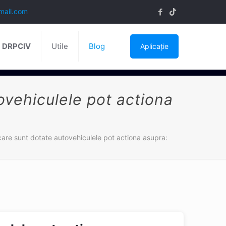
mail.com
ă DRPCIV
Utile
Blog
Aplicație
ovehiculele pot actiona
are sunt dotate autovehiculele pot actiona asupra: