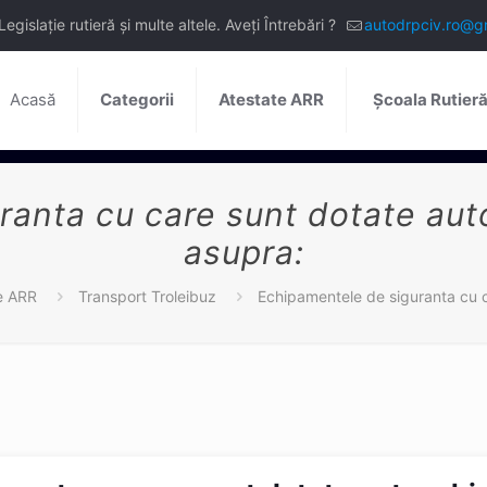
slație rutieră și multe altele. Aveți Întrebări ?
autodrpciv.ro@g
Acasă
Categorii
Atestate ARR
Școala Rutier
anta cu care sunt dotate aut
asupra:
le ARR
Transport Troleibuz
Echipamentele de siguranta cu c