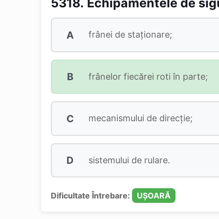
5318.
Echipamentele de sigu
A
frânei de staționare;
B
frânelor fiecărei roti în parte;
C
mecanismului de direcție;
D
sistemului de rulare.
Dificultate Întrebare:
UȘOARĂ